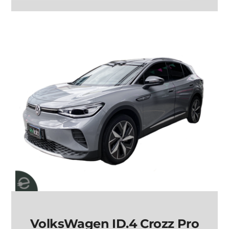
VolksWagen ID.4
Crozz Pure+
VolksWagen ID.4 Crozz Pro