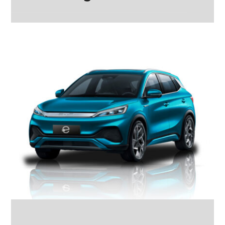
VolksWagen ID.4
Crozz Pro