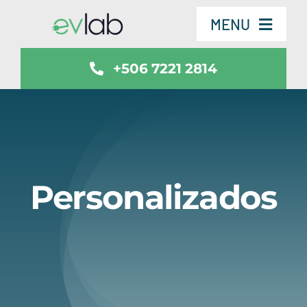
Skip
MENU
to
content
+506 7221 2814
Servicios
Vehículos
SmartSafe
Personalizados
Contáctenos
Noticias