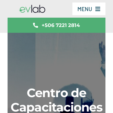
Skip
MENU
to
content
+506 7221 2814
Servicios
Vehículos
SmartSafe
Contáctenos
Centro de
Noticias
Capacitaciones