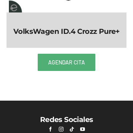
VolksWagen ID.4 Crozz Pure+
VolksWagen ID.4
Crozz Pure+
AGENDAR CITA
Redes Sociales