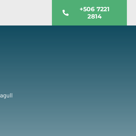
+506 7221
2814
agull