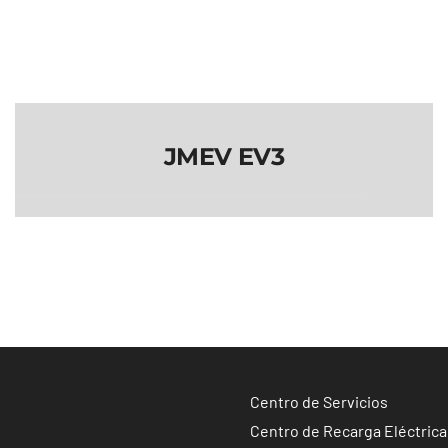
JMEV EV3
JMEV EV3
Centro de Servicios
Centro de Recarga Eléctrica