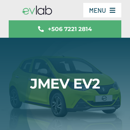
Skip
MENU
to
content
+506 7221 2814
Servicios
Vehículos
SmartSafe
JMEV EV2
Contáctenos
Noticias