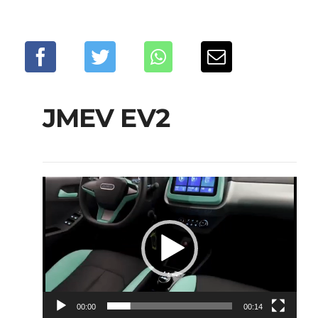
JMEV EV2
Reproductor
de
vídeo
00:00
00:14