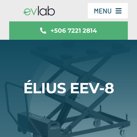
Skip
MENU
to
content
+506 7221 2814
Servicios
Vehículos
SmartSafe
ÉLIUS EEV-8
Contáctenos
Noticias