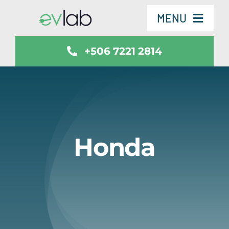
Skip
MENU
to
content
+506 7221 2814
Servicios
Vehículos
SmartSafe
Honda
Contáctenos
Noticias