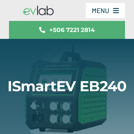
Skip
MENU
to
content
+506 7221 2814
Servicios
Vehículos
SmartSafe
ISmartEV EB240
Contáctenos
Noticias