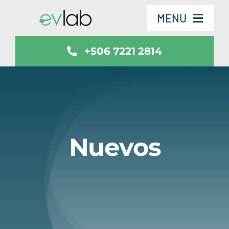
Skip
MENU
to
content
+506 7221 2814
Servicios
Vehículos
SmartSafe
Nuevos
Contáctenos
Noticias