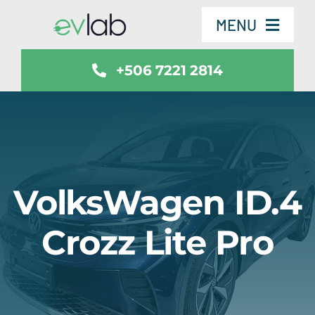
Skip
MENU
to
content
+506 7221 2814
Servicios
Vehículos
SmartSafe
VolksWagen ID.4
Contáctenos
Crozz Lite Pro
Noticias